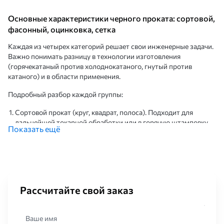
Основные характеристики черного проката: сортовой,
фасонный, оцинковка, сетка
Каждая из четырех категорий решает свои инженерные задачи.
Важно понимать разницу в технологии изготовления
(горячекатаный против холоднокатаного, гнутый против
катаного) и в области применения.
Подробный разбор каждой группы:
Сортовой прокат (круг, квадрат, полоса). Подходит для
дальнейшей токарной обработки или в горячую штамповку
Показать ещё
валов, поковок и закладных деталей.
Фасонный прокат (двутавровая балка, швеллер, уголки).
Применяются в несущих каркасах зданий, ферм и колонн.
Оцинкованный прокат (ЛСТК-профили, гнутые швеллеры).
Часто используются в конструкции кровли, каркасов
быстровозводимых зданий.
Рассчитайте свой заказ
Сетка стальная (сварная арматурная сетка, кладочная сетка).
Используется для армирования бетонных плит фильтрации
сыпучих материалов)
Ваше имя