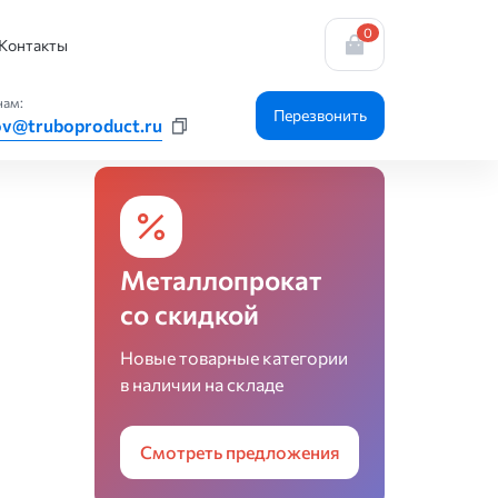
0
Контакты
нам:
Перезвонить
ov@truboproduct.ru
Металлопрокат
со скидкой
Новые товарные категории
в наличии на складе
Смотреть предложения