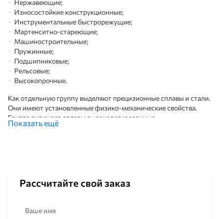
Нержавеющие;
Износостойкие конструкционные;
Инструментальные быстрорежущие;
Мартенситно-стареющие;
Машиностроительные;
Пружинные;
Подшипниковые;
Рельсовые;
Высокопрочные.
Как отдельную группу выделяют прецизионные сплавы и стали.
Они имеют установленные физико-механические свойства.
Группа включает сплавы высоколегированные,
Показать ещё
характеризующиеся точным химическим составом. Исходя из
химического состава, к категории специальных причисляют
сплавы, в которых содержится большой процент никеля,
молибдена, вольфрама, ванадия, других легирующих
элементов. Определяющую роль в производстве и
термообработке специальных сталей играет характер
Рассчитайте свой заказ
легирования. Для получения специальной легированной стали в
основной состав вводят такие добавки, которые могут придать
металлу определенные качества. Легирующую добавку в
Ваше имя
составе стали можно определить, расшифровав ее маркировку,