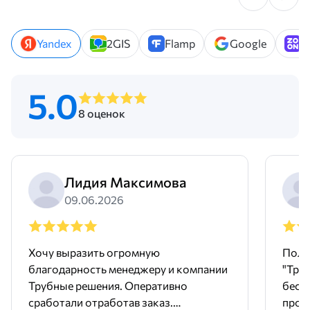
Yandex
2GIS
Flamp
Google
Z
5.0
8 оценок
Лидия Максимова
09.06.2026
Хочу выразить огромную
Поль
благодарность менеджеру и компании
"Тру
Трубные решения. Оперативно
бесш
сработали отработав заказ.
произ