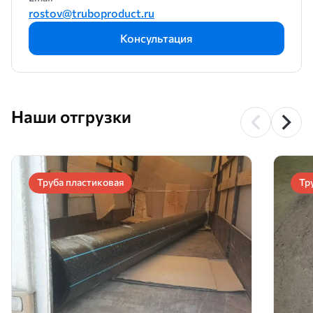
rostov@truboproduct.ru
Консультация
Наши отгрузки
Труба пластиковая
Тр